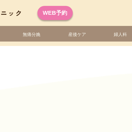
WEB予約
無痛分娩
産後ケア
婦人科