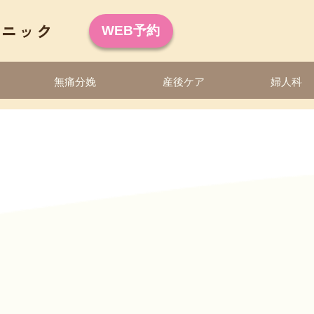
WEB予約
無痛分娩
産後ケア
婦人科