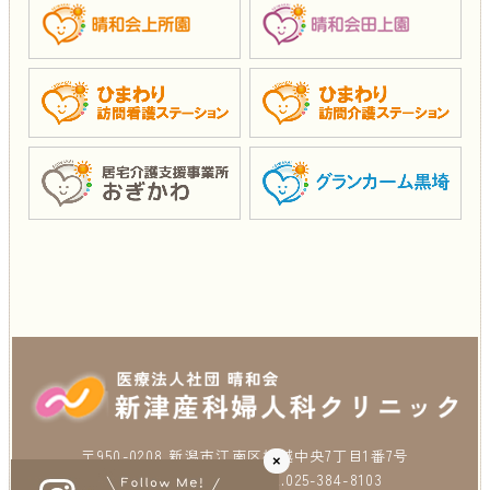
〒950-0208 新潟市江南区横越中央7丁目1番7号
×
TEL.025-384-4103 FAX.025-384-8103