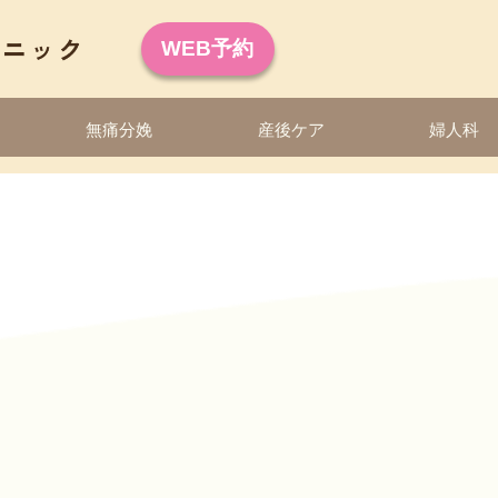
WEB予約
無痛分娩
産後ケア
婦人科